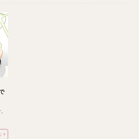
で
す。
む