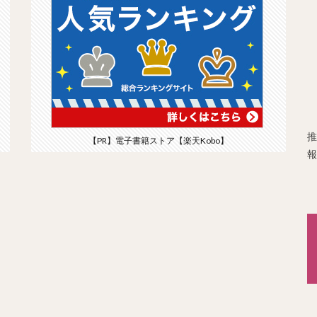
推
【PR】電子書籍ストア【楽天Kobo】
報