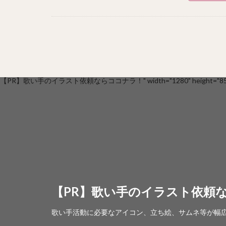
【PR】歌い手のイラスト依頼ならココナラ！" width="1280" height="853
【PR】歌い手のイラスト依頼
歌い手活動に必要なアイコン、立ち絵、サムネ等が幅広