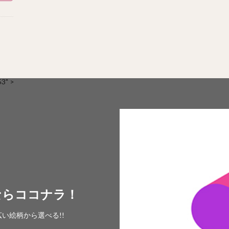
" >
ならココナラ！
い絵柄から選べる!!