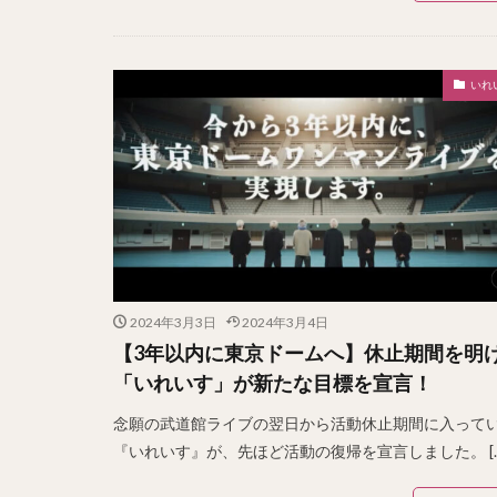
いれ
2024年3月3日
2024年3月4日
【3年以内に東京ドームへ】休止期間を明
「いれいす」が新たな目標を宣言！
念願の武道館ライブの翌日から活動休止期間に入って
『いれいす』が、先ほど活動の復帰を宣言しました。 […