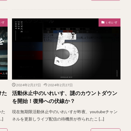
いす
いれいす
2024年2月27日
2024年2月27日
けた
活動休止中のいれいす、謎のカウントダウン
を開始！復帰への伏線か？
いた
現在無期限活動休止中のいれいすが昨夜、youtubeチャン
]
ネルを更新しライブ配信の待機所が作られたこ […]