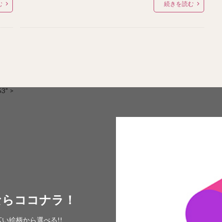
む
続きを読む
" >
ならココナラ！
い絵柄から選べる!!