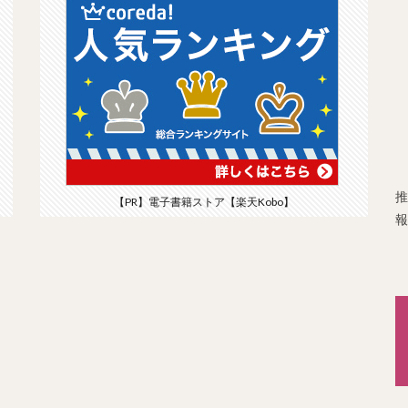
推
【PR】電子書籍ストア【楽天Kobo】
報