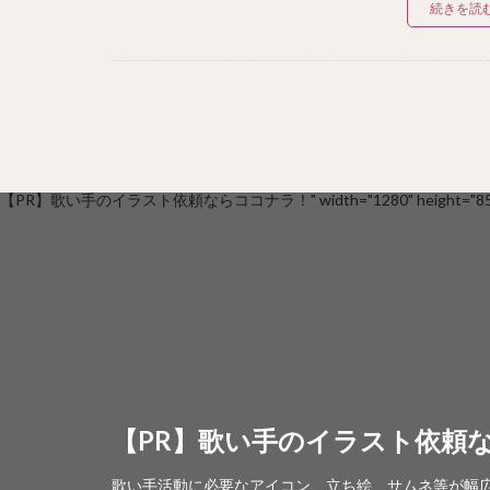
続きを読
【PR】歌い手のイラスト依頼ならココナラ！" width="1280" height="853
【PR】歌い手のイラスト依頼
歌い手活動に必要なアイコン、立ち絵、サムネ等が幅広