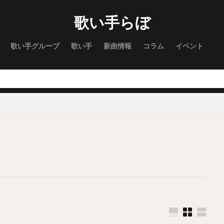
歌い手らぼ
歌い手グループ
歌い手
新曲情報
コラム
イベント