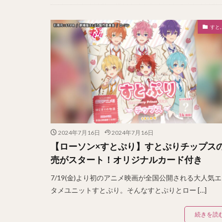
すと
2024年7月16日
2024年7月16日
【ローソン×すとぷり】すとぷりチップス
売がスタート！オリジナルカード付き
7/19(金)より初のアニメ映画が全国公開される大人気
タメユニットすとぷり。そんなすとぷりとロー […]
続きを読