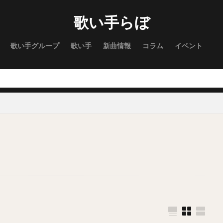
歌い手らぼ
歌い手グループ
歌い手
新曲情報
コラム
イベント