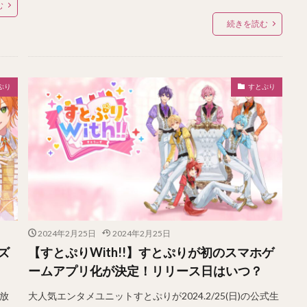
む
続きを読む
ぷり
すとぷり
2024年2月25日
2024年2月25日
ズ
【すとぷりWith!!】すとぷりが初のスマホゲ
ームアプリ化が決定！リリース日はいつ？
生放
大人気エンタメユニットすとぷりが2024.2/25(日)の公式生