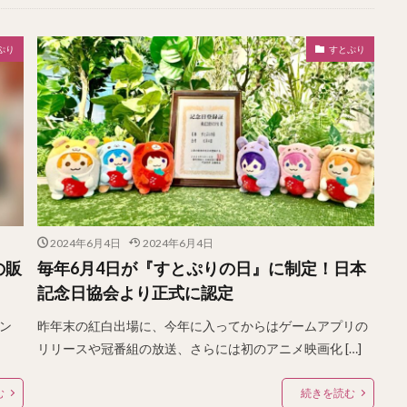
ぷり
すとぷり
2024年6月4日
2024年6月4日
の販
毎年6月4日が『すとぷりの日』に制定！日本
記念日協会より正式に認定
エン
昨年末の紅白出場に、今年に入ってからはゲームアプリの
リリースや冠番組の放送、さらには初のアニメ映画化 […]
む
続きを読む