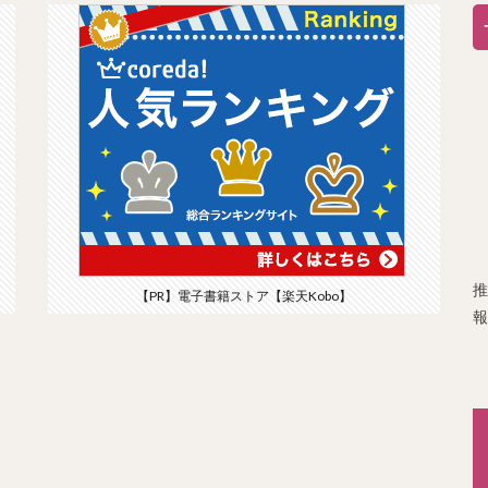
推
【PR】電子書籍ストア【楽天Kobo】
報