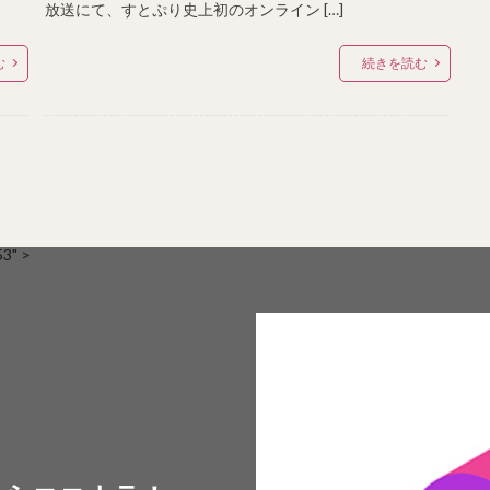
放送にて、すとぷり史上初のオンライン […]
む
続きを読む
" >