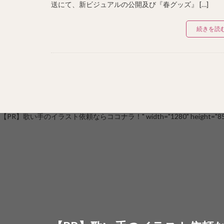
送にて、新ビジュアルの公開及び『春グッズ』 […]
続きを読
【PR】歌い手のイラスト依頼ならココナラ！" width="1280" height="853