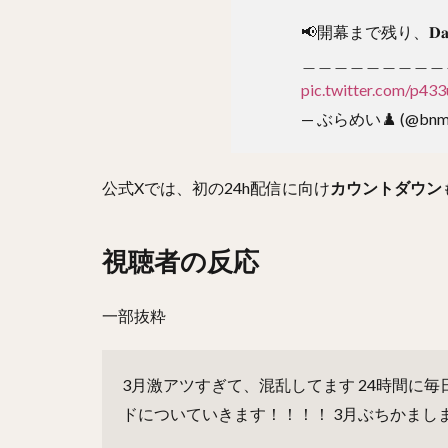
📢開幕まで残り、𝐃𝐚
＿＿＿＿＿＿＿＿＿
pic.twitter.com/p43
— ぶらめい♟️ (@bnm_
公式Xでは、初の24h配信に向け
カウントダウン
視聴者の反応
一部抜粋
3月激アツすぎて、混乱してます
24時間に毎
ドについていきます！！！！
3月ぶちかまし