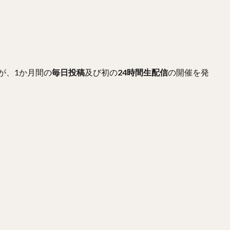
が、1か月間の
毎日投稿
及び初の
24時間生配信
の開催を発