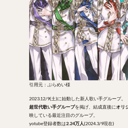
引用元：ぶらめい様
2023.12/9(土)に始動した新人歌い手グループ。
超世代歌い手グループ
を掲げ、結成直後に
オリ
映している最近注目のグループ。
yotube登録者数は
2.24万人
(2024.3/9現在)