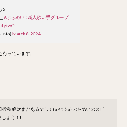
6
＿
#ぶらめい
#新人歌い手グループ
3uLytwO
info)
March 8, 2024
も行っています。
日投稿
絶対まだあるでしょ(๑✧ꈊ✧๑)
ぶらめいのスピー
ましょう！!