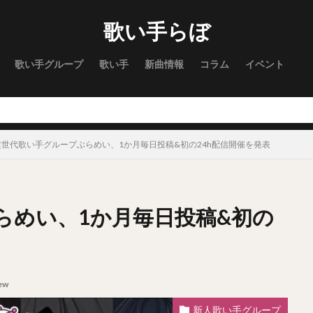
歌い手らぼ
歌い手グループ
歌い手
新曲情報
コラム
イベント
超世代歌い手グループぶらめい、1か月毎日投稿&初の24h配信開催を発表
らめい、1か月毎日投稿&初の
ew
新人歌い手グループ