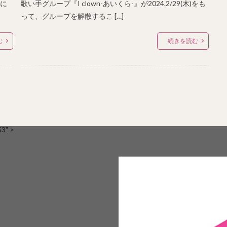
』に
歌い手グループ『I clown-あいくら-』が2024.2/29(木)をも
って、グループを解散するこ […]
む
続きを読む
" >