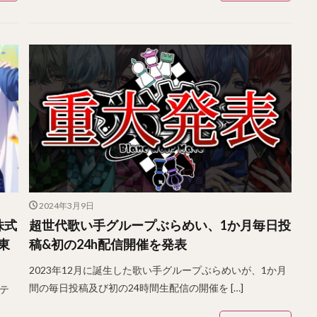
2024年3月9日
株式
超世代歌い手グループぶらめい、1か月毎日投
東
稿&初の24h配信開催を発表
2023年12月に誕生した歌い手グループぶらめいが、1か月
間の毎日投稿及び初の24時間生配信の開催を […]
イテ