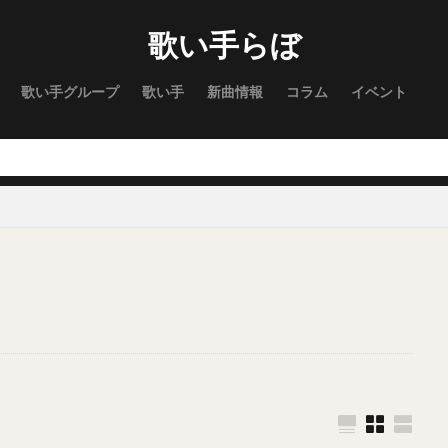
歌い手らぼ
歌い手グループ
歌い手
新曲情報
コラム
イベント