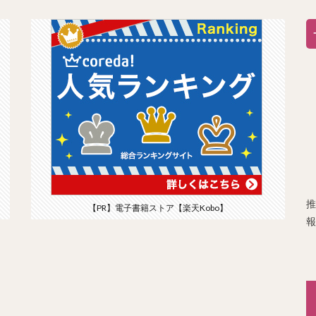
推
【PR】電子書籍ストア【楽天Kobo】
報