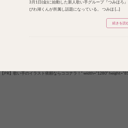
3月1日(金)に始動した新人歌い手グループ『つみほろ
びわ湖くんが所属し話題になっている。 つみほ […]
続きを読
【PR】歌い手のイラスト依頼ならココナラ！" width="1280" height="853