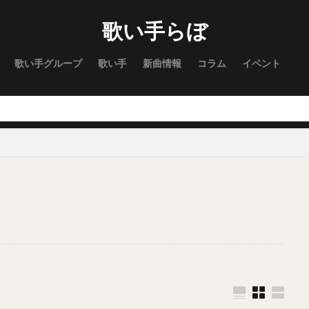
歌い手らぼ
歌い手グループ
歌い手
新曲情報
コラム
イベント