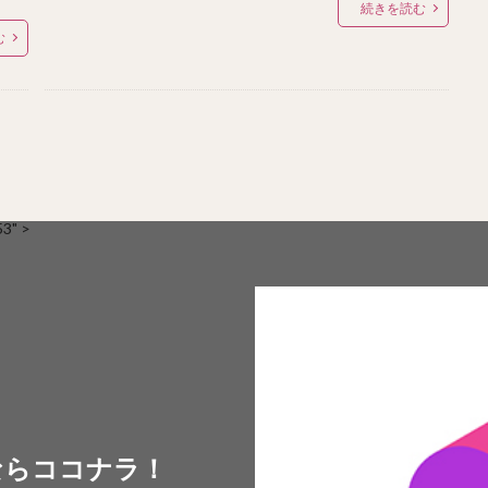
続きを読む
む
" >
ならココナラ！