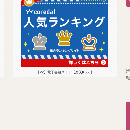
推
【PR】電子書籍ストア【楽天Kobo】
報