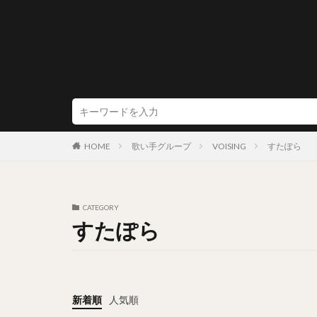
HOME
歌い手グループ
VOISING
すたぽら
CATEGORY
すたぽら
新着順
人気順