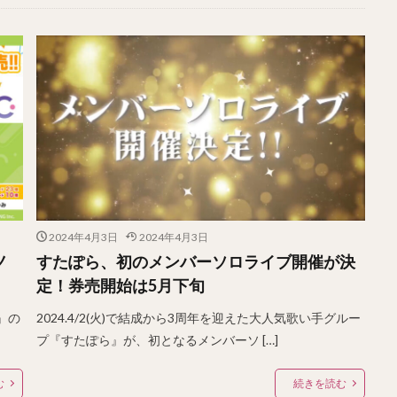
2024年4月3日
2024年4月3日
ノ
すたぽら、初のメンバーソロライブ開催が決
定！券売開始は5月下旬
』の
2024.4/2(火)で結成から3周年を迎えた大人気歌い手グルー
プ『すたぽら』が、初となるメンバーソ […]
む
続きを読む