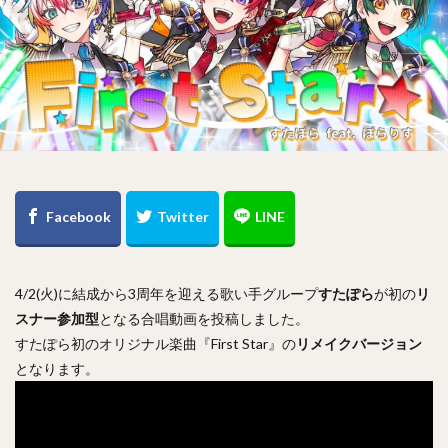
4/2(火)に結成から3周年を迎える歌い手グループ
すたぽら
が初の
リ
スナー参加型
となる合唱動画を投稿しました。
すたぽら初のオリジナル楽曲『First Star』の
リメイクバージョン
となります。