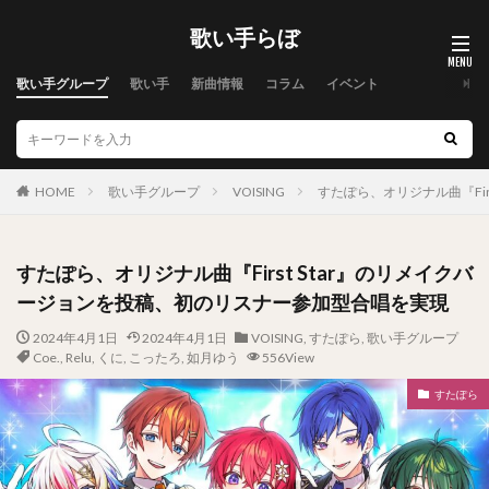
歌い手らぼ
歌い手グループ
歌い手
新曲情報
コラム
イベント
HOME
歌い手グループ
VOISING
すたぽら、オリジナル曲『Fi
すたぽら、オリジナル曲『First Star』のリメイクバ
ージョンを投稿、初のリスナー参加型合唱を実現
2024年4月1日
2024年4月1日
VOISING
,
すたぽら
,
歌い手グループ
Coe.
,
Relu
,
くに
,
こったろ
,
如月ゆう
556View
すたぽら