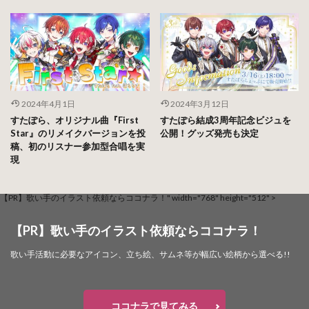
2024年4月1日
2024年3月12日
すたぽら、オリジナル曲『First
すたぽら結成3周年記念ビジュを
Star』のリメイクバージョンを投
公開！グッズ発売も決定
稿、初のリスナー参加型合唱を実
現
【PR】歌い手のイラスト依頼ならココナラ！" width="768" height="512" >
【PR】歌い手のイラスト依頼ならココナラ！
歌い手活動に必要なアイコン、立ち絵、サムネ等が幅広い絵柄から選べる!!
ココナラで見てみる