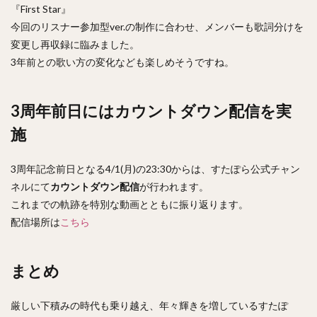
『First Star』
今回のリスナー参加型ver.の制作に合わせ、メンバーも歌詞分けを
変更し再収録に臨みました。
3年前との歌い方の変化なども楽しめそうですね。
3周年前日にはカウントダウン配信を実
施
3周年記念前日となる4/1(月)の23:30からは、すたぽら公式チャン
ネルにて
カウントダウン配信
が行われます。
これまでの軌跡を特別な動画とともに振り返ります。
配信場所は
こちら
まとめ
厳しい下積みの時代も乗り越え、年々輝きを増しているすたぽ