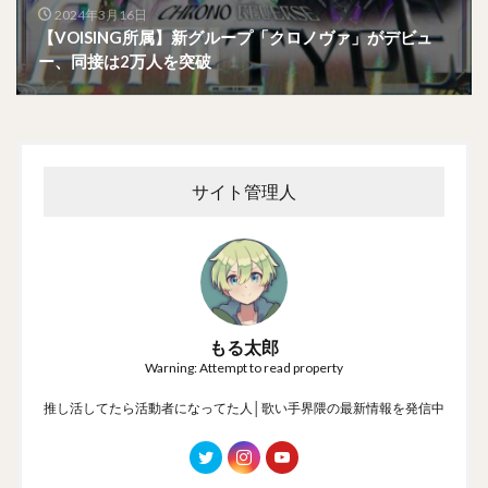
2024年3月16日
【VOISING所属】新グループ「クロノヴァ」がデビュ
ー、同接は2万人を突破
サイト管理人
もる太郎
Warning: Attempt to read property
推し活してたら活動者になってた人│歌い手界隈の最新情報を発信中