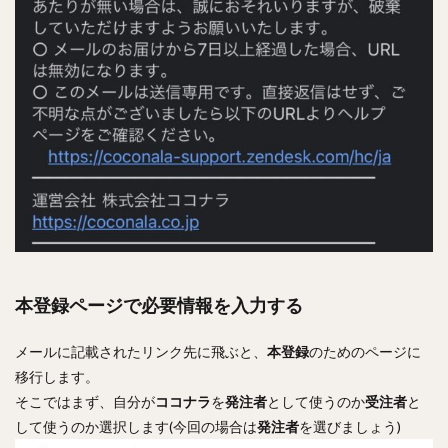
本登録ページで必要情報を入力する
メールに記載されたリンク先に飛ぶと、
本登録
のためのページに
移行します。
そこではまず、自分が
ココナラ
を
発注者
として使うのか
受注者
と
して使うのか選択します(今回の場合は
発注者
を選びましょう)