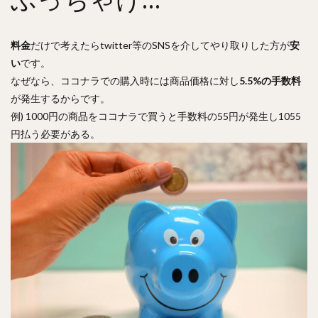
料金
だけで考えたらtwitter等のSNSを介してやり取りした方が
安
い
です。
なぜなら、ココナラでの購入時には商品価格に対し
5.5%の手数料
が発生するからです。
例) 1000円の商品をココナラで買うと手数料の55円が発生し1055
円払う必要がある。