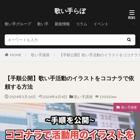
歌い手らぼ
歌い手グループ
歌い手
新曲情報
コラム
イベント
HOME
歌い手講座
【手順公開】歌い手活動のイラストをココナラ
【手順公開】歌い手活動のイラストをココナラで依
頼する方法
2024年3月16日
2024年6月4日
歌い手講座
1501View
歌い手講座