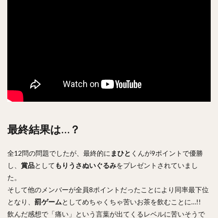
最終結果は…？
全12問の問題でしたが、最終的に
まひと
くんが9ポイントで優勝
し、
賞品
として
もりうさぬいぐるみ
をプレゼントされていまし
た。
そして他のメンバーが全員8ポイントだったことにより同率最下位
となり、
罰ゲーム
としてめちゃくちゃ苦いお茶を飲むことに…!!
飲んだ感想で「痛い」という言葉が出てくるレベルに苦いそうで