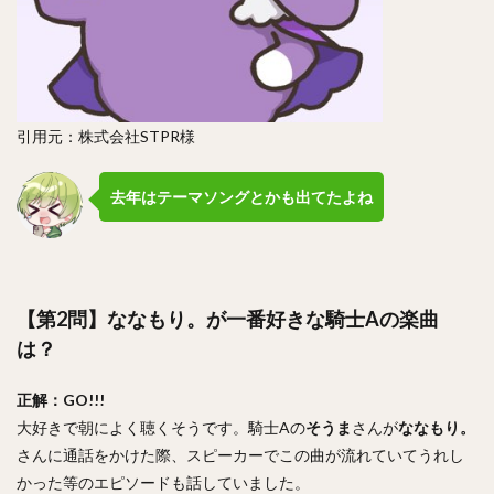
引用元：株式会社STPR様
去年はテーマソングとかも出てたよね
【第2問】ななもり。が一番好きな騎士Aの楽曲
は？
正解：GO!!!
大好きで朝によく聴くそうです。騎士Aの
そうま
さんが
ななもり。
さんに通話をかけた際、スピーカーでこの曲が流れていてうれし
かった等のエピソードも話していました。