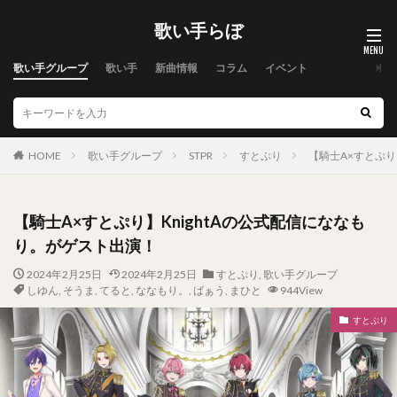
歌い手らぼ
歌い手グループ
歌い手
新曲情報
コラム
イベント
HOME
歌い手グループ
STPR
すとぷり
【騎士A×すとぷり
【騎士A×すとぷり】KnightAの公式配信にななも
り。がゲスト出演！
2024年2月25日
2024年2月25日
すとぷり
,
歌い手グループ
しゆん
,
そうま
,
てると
,
ななもり。
,
ばぁう
,
まひと
944View
すとぷり