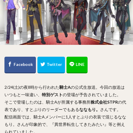
2/24(土)の夜8時から行われた
騎士A
の公式生放送。今回の放送は
いつもと一味違い、
特別ゲスト
の登場が予告されていました。
そこで登場したのは、騎士Aが所属する事務所
株式会社STPR
の代
表であり、すとぷりのリーダーでもある
ななもり。
さんです。
配信画面では、騎士Aメンバーに1人すとぷりの衣装で混じるなな
もり。さんが印象的で、『異世界転生してきたみたい』等と例え
られていました。