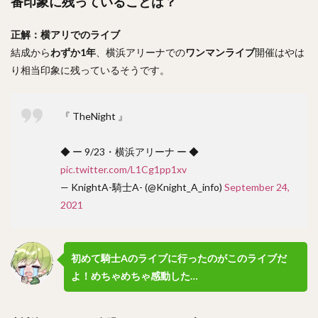
番印象に残っていることは？
正解：横アリでのライブ
結成から
わずか1年
、横浜アリーナでの
ワンマンライブ
開催はやは
り相当印象に残っているそうです。
『 TheNight 』
◆ ー 9/23・横浜アリーナ ー ◆
pic.twitter.com/L1Cg1pp1xv
— KnightA-騎士A- (@Knight_A_info)
September 24,
2021
初めて騎士Aのライブに行ったのがこのライブだ
よ！めちゃめちゃ感動した…