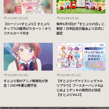
2024年7月16日
2024年6月4日
【ローソン×すとぷり】すとぷり
毎年6月4日が『すとぷりの日』に
チップスの販売がスタート！オリ
制定！日本記念日協会より正式に
ジナルカード付き
認定
2024年3月24日
2024年3月21日
すとぷり初のアニメ映画化が決
【すとぷり×ヴァイスシュヴァル
定！2024年夏公開予定
ツブラウ】ブースターパック&は
じめようデッキの発売日が決定
【すとぷりVol.2】
【PR】歌い手のイラスト依頼ならココナラ！" width="768" height="512" >