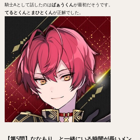
騎士Aとして話したのは
ばぁうくん
が最初だそうです。
てるとくん
と
まひとくん
が正解でした。
【第5問】ななもり。と一緒にいる時間が長いメン