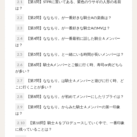
2.1
【第1問】STPRに置いてある、紫色のウサギの人形の名前
は？
2.2
【第2問】ななもり。が一番好きな騎士Aの楽曲は？
2.3
【第3問】ななもり。が一番好きな騎士AのMVは？
2.4
【第4問】ななもり。が一番最初に話した騎士Ａメンバー
は？
2.5
【第5問】ななもり。と一緒にいる時間が長いメンバーは？
2.6
【第6問】騎士Aメンバーとご飯に行く時、寿司or肉どちら
が多い？
2.7
【第7問】ななもり。は騎士Ａメンバーと遊びに行く時、ど
こに行くことが多い？
2.8
【第8問】ななもり。が初めてメンバーにしたリプライは？
2.9
【第9問】ななもり。からみた騎士Ａメンバーの第一印象
は？
2.10
【第10問】騎士Ａをプロデュースしていく中で、一番印象
に残っていることは？