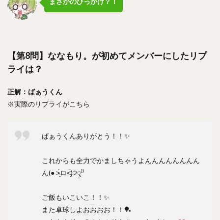
まさかのひっかけ？！
【第8問】ななもり。が初めてメンバーにしたリプ
ライは？
正解：ばぁうくん
※実際のリプライがこちら
ばぁうくんありがとう！！✨
これからも全力でかましちゃうよんんんんんんんん
ん(● ˃̶͈̀ロ˂̶͈́)੭ꠥ⁾⁾
ご飯もいこいこ！！✨
また卓球しよおおおお！！🏓