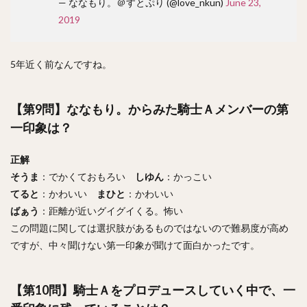
— ななもり。＠すとぷり (@love_nkun)
June 23,
2019
5年近く前なんですね。
【第9問】ななもり。からみた騎士Ａメンバーの第
一印象は？
正解
そうま
：でかくておもろい
しゆん
：かっこい
てると
：かわいい
まひと
：かわいい
ばぁう
：距離が近いグイグイくる。怖い
この問題に関しては選択肢があるものではないので難易度が高め
ですが、中々聞けない第一印象が聞けて面白かったです。
【第10問】騎士Ａをプロデュースしていく中で、一