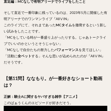
直近編：MCなしで有明アリーナでライブをしたこと
そして直近で一番印象に残っているのは、2023年5月に開催した有
明アリーナでのワンマンライブ『AllⅤIN』
このライブにて、それまであった
MCタイム
を撤廃するという新し
い試みをしたことです。
「MCをしている時が一番盛り上がったりする。じゃあトークライ
ブでいいのかというとそうじゃない」
「MCなしで自分たちの努力した
パフォーマンス
を見てほしい」
「活動に
全ベット
する」そんな思いが込められたのが『AllⅤIN』
だそうです。
【第11問】ななもり。が一番好きなショート動画
は？
正解：騎士Aに関するヤバすぎる雑学【アニメ】
このばぁうくんのエピソードが好きだそう。