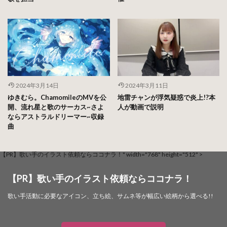
2024年3月14日
2024年3月11日
ゆきむら。ChamomileのMVを公
地雷チャンが浮気疑惑で炎上!?本
開、流れ星と歌のサーカス~さよ
人が動画で説明
ならアストラルドリーマー~収録
曲
【PR】歌い手のイラスト依頼ならココナラ！" width="768" height="512" >
【PR】歌い手のイラスト依頼ならココナラ！
歌い手活動に必要なアイコン、立ち絵、サムネ等が幅広い絵柄から選べる!!