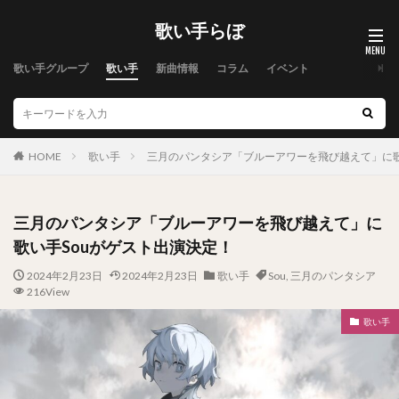
歌い手らぼ
歌い手グループ
歌い手
新曲情報
コラム
イベント
HOME
歌い手
三月のパンタシア「ブルーアワーを飛び越えて」に歌
三月のパンタシア「ブルーアワーを飛び越えて」に
歌い手Souがゲスト出演決定！
2024年2月23日
2024年2月23日
歌い手
Sou
,
三月のパンタシア
216View
歌い手