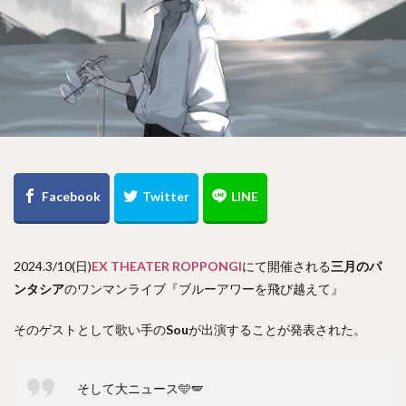
2024.3/10(日)
EX THEATER ROPPONGI
にて開催される
三月のパ
ンタシア
のワンマンライブ『ブルーアワーを飛び越えて』
そのゲストとして歌い手の
Sou
が出演することが発表された。
そして大ニュース🩵🪽