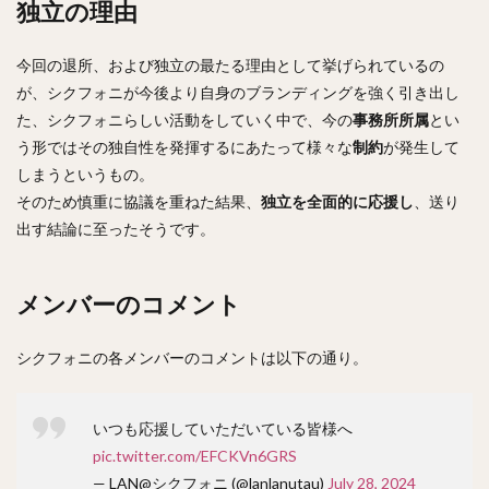
独立の理由
今回の退所、および独立の最たる理由として挙げられているの
が、シクフォニが今後より自身のブランディングを強く引き出し
た、シクフォニらしい活動をしていく中で、今の
事務所所属
とい
う形ではその独自性を発揮するにあたって様々な
制約
が発生して
しまうというもの。
そのため慎重に協議を重ねた結果、
独立を全面的に応援し
、送り
出す結論に至ったそうです。
メンバーのコメント
シクフォニの各メンバーのコメントは以下の通り。
いつも応援していただいている皆様へ
pic.twitter.com/EFCKVn6GRS
— LAN@シクフォニ (@lanlanutau)
July 28, 2024