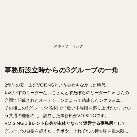
スポンサーリンク
事務所設立時からの3グループの一角
2年前の夏、まだVOISNGという会社もなかった時代。
いれいす
のリーダーないこさんと
すたぽら
のリーダーCoe.さんの
合同で開催されたオーデションによって結成した
シクフォニ
。
その後この3グループが合同で『歌い手界隈を盛り上げたい』とい
う共通の理念の元、設立した事務所がVOISINGです。
VOISINGは
タレント自身が主体となって運営する事務所
として、
グループの垣根を超えたコラボや、それぞれの持ち味を最大限に