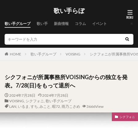
歌い手らぼ
歌い手グループ
歌い手
新曲情報
コラム
イベント
HOME
歌い手グループ
VOISING
シクフォニが所属事務所VOIS
シクフォニが所属事務所VOISINGからの独立を発
表。7/28(日)をもって退所へ
2024年7月28日
2024年7月28日
VOISING
,
シクフォニ
,
歌い手グループ
LAN
,
いるま
,
すち
,
みこと
,
暇72
,
雨乃こさめ
3666View
シクフォニ