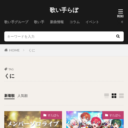
歌い手らぼ
歌い手グループ
歌い手
新曲情報
コラム
イベント
HOME
くに
TAG
くに
新着順
人気順
すたぽら
すたぽら