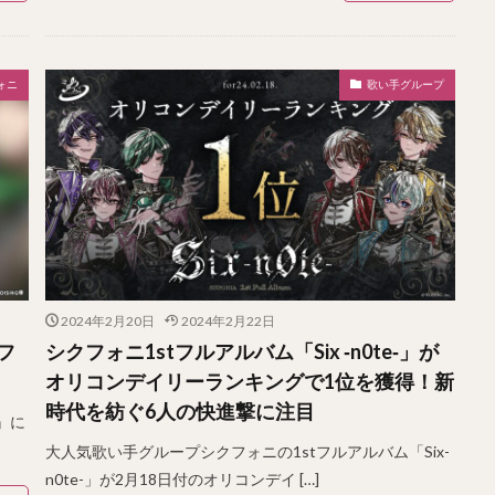
ォニ
歌い手グループ
2024年2月20日
2024年2月22日
フ
シクフォニ1stフルアルバム「Six ‐n0te‐」が
オリコンデイリーランキングで1位を獲得！新
時代を紡ぐ6人の快進撃に注目
』に
大人気歌い手グループシクフォニの1stフルアルバム「Six-
n0te-」が2月18日付のオリコンデイ […]