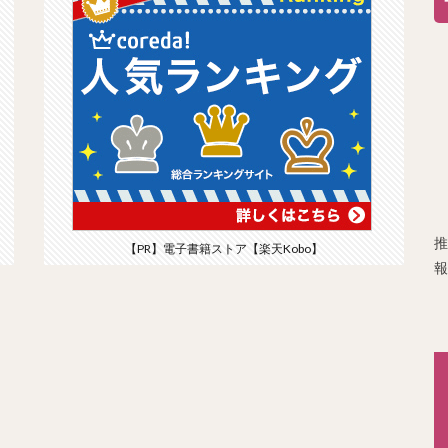
推
【PR】電子書籍ストア【楽天Kobo】
報