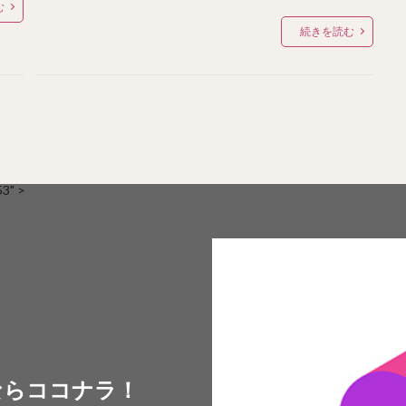
む
続きを読む
" >
ならココナラ！