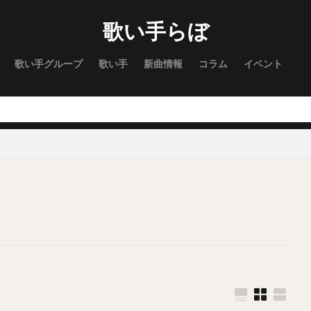
歌い手らぼ
歌い手グループ
歌い手
新曲情報
コラム
イベント