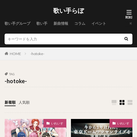
歌い手らぼ
歌い手グループ
歌い手
新曲情報
コラム
イベント
HOME
-hotoke-
TAG
-hotoke-
新着順
人気順
いれいす
いれいす