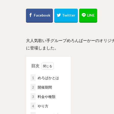
大人気歌い手グループめろんぱーかーのオリジナル
に登場しました。
目次
1
めろぱかとは
2
開催期間
3
料金や種類
4
やり方