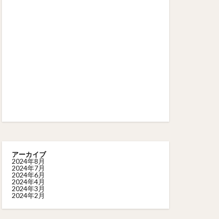
アーカイブ
2024年8月
2024年7月
2024年6月
2024年4月
2024年3月
2024年2月