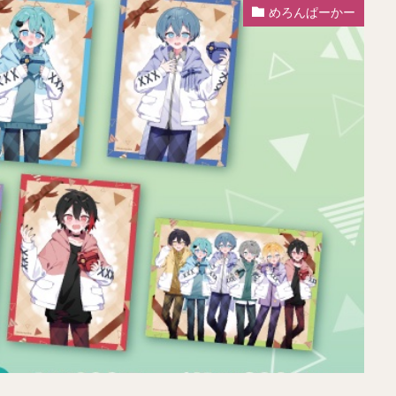
めろんぱーかー