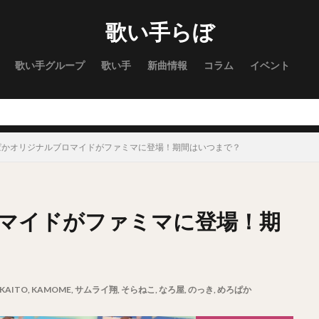
歌い手らぼ
歌い手グループ
歌い手
新曲情報
コラム
イベント
ぱかオリジナルブロマイドがファミマに登場！期間はいつまで？
マイドがファミマに登場！期
KAITO
,
KAMOME
,
サムライ翔
,
そらねこ
,
なろ屋
,
のっき
,
めろぱか