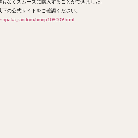
作もなくスムーズに購入することができました。
以下の公式サイトをご確認ください。
meropaka_random/nmnp108009.html