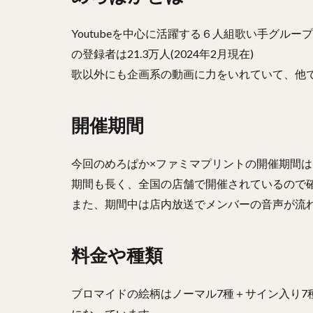
Youtubeを中心に活躍する６人組歌い手グルー
の登録者は21.3万人(2024年2月現在)
歌以外にも企画系の動画に力をいれていて、他
開催期間
今回のめろぱか×ファミマプリントの開催期間は、2024
期間も長く、全国の店舗で開催されているので
また、期間中は店内放送でメンバーの音声が流れ
料金や種類
ブロマイドの絵柄はノーマル7種＋サイン入り7