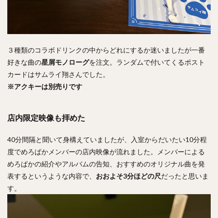
３種類のコラボドリンクの中からどれにするか迷いましたが一番
好きな曲の
星屑モノローグ
を注文。ランダムで付いてくるポスト
カードはサムライ翔さんでした。
※アクキーは別売りです
店内限定映像も拝めた
40分間隔と聞いて身構えていましたが、入室からだいたい10分程
度でめろぱかメンバーの店内映像が流れました。メンバーによる
めろぱかの紹介やアルバムの告知、おすすめのオリジナル曲を発
表するというような内容で、
おおよそ3分ほどの尺
だったと思いま
す。