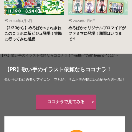
2024年3月8日
2024年3月8日
【2/20から】めろぱか×まねきね
めろぱかオリジナルブロマイドが
このコラボに新ビジュ登場！実際
ファミマに登場！期間はいつま
に行ってみた感想
で？
【PR】歌い手のイラスト依頼ならココナラ！" width="768" height="512" >
【PR】歌い手のイラスト依頼ならココナラ！
歌い手活動に必要なアイコン、立ち絵、サムネ等が幅広い絵柄から選べる!!
ココナラで見てみる