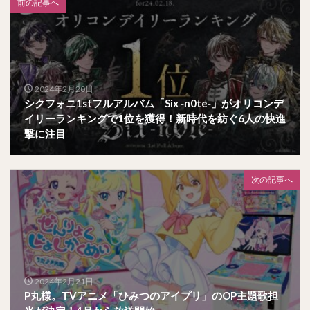
前の記事へ
2024年2月20日
シクフォニ1stフルアルバム「Six ‐n0te‐」がオリコンデ
イリーランキングで1位を獲得！新時代を紡ぐ6人の快進
撃に注目
次の記事へ
2024年2月21日
P丸様。TVアニメ「ひみつのアイプリ」のOP主題歌担