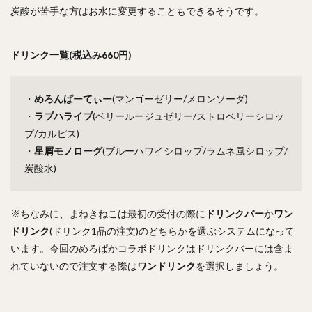
炭酸が苦手な方はお水に変更することもできるそうです。
ドリンク一覧(税込み660円)
・
めろんぱーてぃー
(マンゴーゼリー/メロンソーダ)
・
ラブハライブ
(ベリールージュゼリー/ストロベリーシロッ
プ/カルピス)
・
星屑モノローグ
(ブルーハワイシロップ/ラムネ風シロップ/
炭酸水)
※ちなみに、まねきねこは最初の受付の際に
ドリンクバー
か
ワン
ドリンク
(ドリンク1品の注文)のどちらかを選ぶシステムになって
います。今回のめろぱかコラボドリンクはドリンクバーには含ま
れていないので注文する際は
ワンドリンク
を選択しましょう。