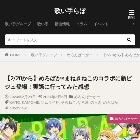
歌い手らぼ
歌い手グループ
歌い手
新曲情報
コラム
イベント
HOME
歌い手グループ
めろんぱーかー
【2/20から】めろ
【2/20から】めろぱか×まねきねこのコラボに新ビ
ジュ登場！実際に行ってみた感想
2024年2月21日
2024年3月8日
めろんぱーかー
KAITO
,
KAMOME
,
サムライ翔
,
そらねこ
,
なろ屋
,
のっき
,
めろぱか
1052View
めろんぱーかー